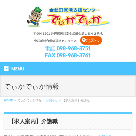
〒904-1201 沖縄県国頭郡金武町金武１８４２番地
地図へ
金武町総合保健福祉センター２F
電話 098-968-3751
FAX 098-968-3761
MENU
でぃかでぃか情報
HOME
»
でぃかでぃか情報
»
お知らせ
»
【求人案内】介護職
【求人案内】介護職