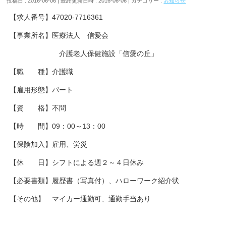
投稿日 : 2016-06-06
最終更新日時 : 2016-06-06
カテゴリー :
お知らせ
【求人番号】47020-7716361
【事業所名】医療法人 信愛会
介護老人保健施設「信愛の丘」
【職 種】介護職
【雇用形態】パート
【資 格】不問
【時 間】09：00～13：00
【保険加入】雇用、労災
【休 日】シフトによる週２～４日休み
【必要書類】履歴書（写真付）、ハローワーク紹介状
【その他】 マイカー通勤可、通勤手当あり