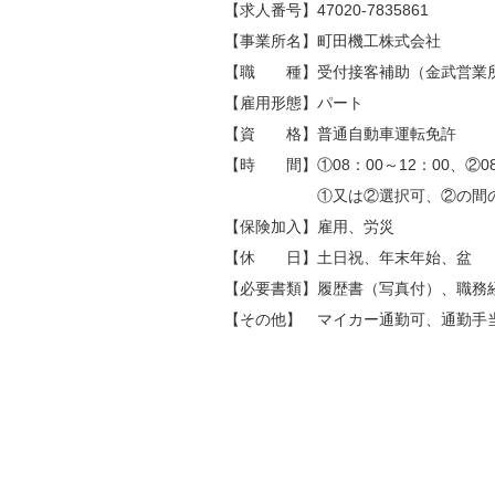
【求人番号】47020-7835861
【事業所名】町田機工株式会社
【職 種】受付接客補助（金武営業
【雇用形態】パート
【資 格】普通自動車運転免許
【時 間】①08：00～12：00、②08
①又は②選択可、②の間の
【保険加入】雇用、労災
【休 日】土日祝、年末年始、盆
【必要書類】履歴書（写真付）、職務
【その他】 マイカー通勤可、通勤手