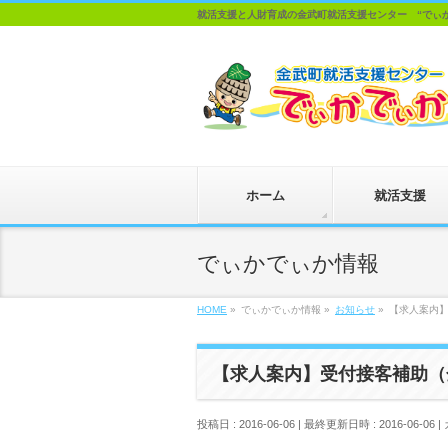
就活支援と人財育成の金武町就活支援センター “でぃ
ホーム
就活支援
でぃかでぃか情報
HOME
»
でぃかでぃか情報
»
お知らせ
»
【求人案内
【求人案内】受付接客補助（
投稿日 : 2016-06-06
最終更新日時 : 2016-06-06