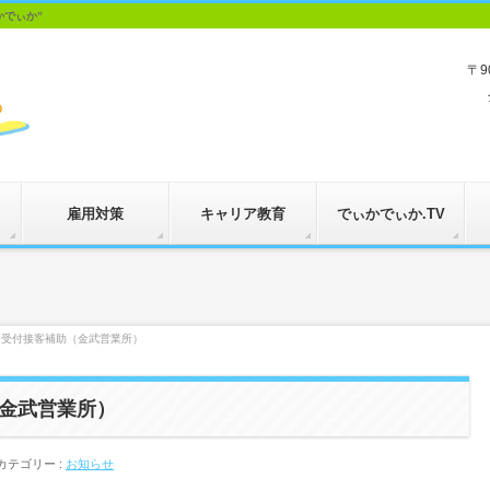
かでぃか”
〒9
雇用対策
キャリア教育
でぃかでぃか.TV
】受付接客補助（金武営業所）
金武営業所）
カテゴリー :
お知らせ