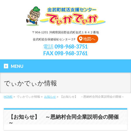
〒904-1201 沖縄県国頭郡金武町金武１８４２番地
地図へ
金武町総合保健福祉センター２F
電話 098-968-3751
FAX 098-968-3761
MENU
でぃかでぃか情報
HOME
»
でぃかでぃか情報
»
お知らせ
»
【お知らせ】 ～恩納村合同企業説明会の開催～
【お知らせ】 ～恩納村合同企業説明会の開催
～