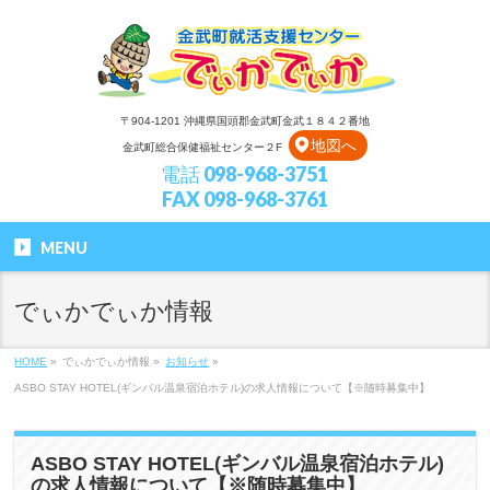
〒904-1201 沖縄県国頭郡金武町金武１８４２番地
地図へ
金武町総合保健福祉センター２F
電話 098-968-3751
FAX 098-968-3761
MENU
でぃかでぃか情報
HOME
»
でぃかでぃか情報
»
お知らせ
»
ASBO STAY HOTEL(ギンバル温泉宿泊ホテル)の求人情報について【※随時募集中】
ASBO STAY HOTEL(ギンバル温泉宿泊ホテル)
の求人情報について【※随時募集中】