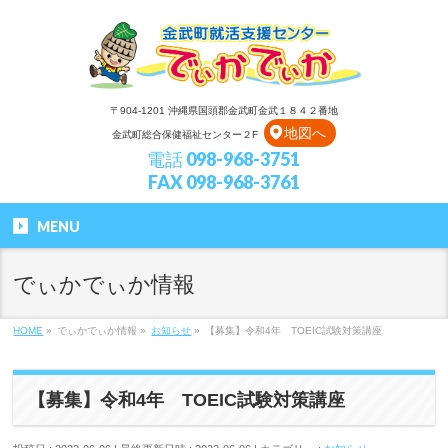
〒904-1201 沖縄県国頭郡金武町金武１８４２番地
地図へ
金武町総合保健福祉センター２F
電話 098-968-3751
FAX 098-968-3761
MENU
でぃかでぃか情報
HOME
»
でぃかでぃか情報
»
お知らせ
»
【募集】令和4年 TOEIC試験対策講座
【募集】令和4年 TOEIC試験対策講座