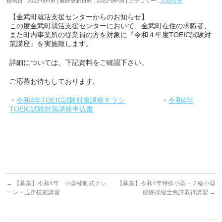
投稿日 : 2022-06-06
最終更新日時 : 2022-06-06
カテゴリー :
お知らせ
【金武町就活支援センターからのお知らせ】
この度金武町就活支援センターにおいて、金武町在住の求職者、
また町内事業所の従業員の方を対象に『令和４年度TOEIC試験対
策講座』を実施致します。
詳細については、下記資料をご確認下さい。
ご応募お待ちしております。
・
令和4年TOEIC試験対策講座チラシ
・
令和4年
TOEIC試験対策講座申込書
←
【募集】令和4年 小型移動式クレ
【募集】令和4年特殊小型・２級小型
ーン・玉掛技能講習
船舶操縦士免許取得講習
→