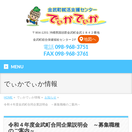
〒904-1201 沖縄県国頭郡金武町金武１８４２番地
地図へ
金武町総合保健福祉センター２F
電話 098-968-3751
FAX 098-968-3761
MENU
でぃかでぃか情報
HOME
»
でぃかでぃか情報
»
お知らせ
»
令和４年度金武町合同企業説明会 ～募集職種のご案内～
令和４年度金武町合同企業説明会 ～募集職種
のご案内～