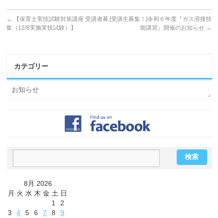
←
【保育士実技試験対策講座 受講者募
[受講生募集！]令和６年度『ガス溶接技
集（12/8実施実技試験）】
能講習』開催のお知らせ
→
カテゴリー
お知らせ
8月 2026
月
火
水
木
金
土
日
1
2
3
4
5
6
7
8
9