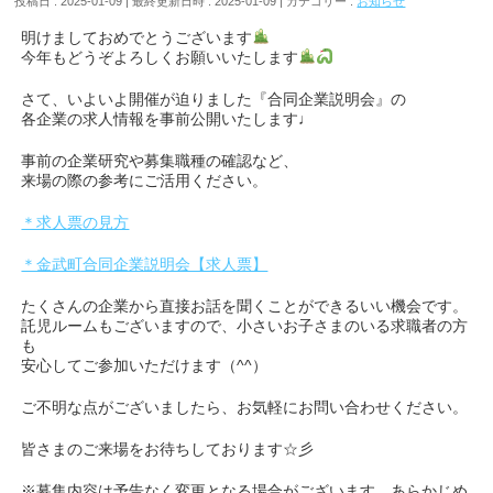
投稿日 : 2025-01-09
最終更新日時 : 2025-01-09
カテゴリー :
お知らせ
明けましておめでとうございます
今年もどうぞよろしくお願いいたします
さて、いよいよ開催が迫りました『合同企業説明会』の
各企業の求人情報を事前公開いたします♩
事前の企業研究や募集職種の確認など、
来場の際の参考にご活用ください。
＊求人票の見方
＊金武町合同企業説明会【求人票】
たくさんの企業から直接お話を聞くことができるいい機会です。
託児ルームもございますので、小さいお子さまのいる求職者の方
も
安心してご参加いただけます（^^）
ご不明な点がございましたら、お気軽にお問い合わせください。
皆さまのご来場をお待ちしております☆彡
※募集内容は予告なく変更となる場合がございます。あらかじめ