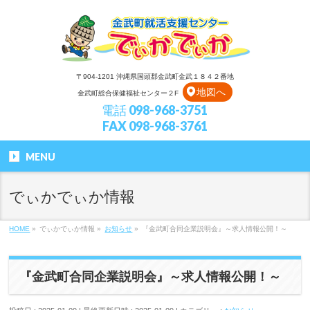
〒904-1201 沖縄県国頭郡金武町金武１８４２番地
地図へ
金武町総合保健福祉センター２F
電話 098-968-3751
FAX 098-968-3761
MENU
でぃかでぃか情報
HOME
»
でぃかでぃか情報
»
お知らせ
»
『金武町合同企業説明会』～求人情報公開！～
『金武町合同企業説明会』～求人情報公開！～