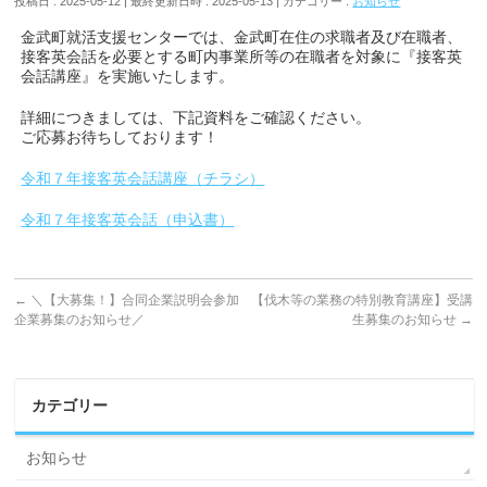
投稿日 : 2025-05-12
最終更新日時 : 2025-05-13
カテゴリー :
お知らせ
金武町就活支援センターでは、金武町在住の求職者及び在職者、
接客英会話を必要とする町内事業所等の在職者を対象に『接客英
会話講座』を実施いたします。
詳細につきましては、下記資料をご確認ください。
ご応募お待ちしております！
令和７年接客英会話講座（チラシ）
令和７年接客英会話（申込書）
←
＼【大募集！】合同企業説明会参加
【伐木等の業務の特別教育講座】受講
企業募集のお知らせ／
生募集のお知らせ
→
カテゴリー
お知らせ