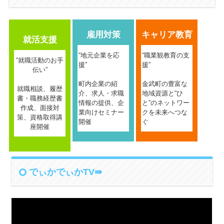
雇用対策
キャリア教育
就活支援
“地元企業を応
“職業観教育の支
“就職活動のお手
援”
援”
伝い”
町内企業の紹
金武町の豊富な
就職相談、履歴
介、求人・求職
地域資源と“ひ
書・職務経歴書
情報の提供、企
と”のネットワー
作成、面接対
業向けセミナー
クを未来へつな
策、資格取得講
開催
ぐ
座開催
でぃかでぃかTV⇛