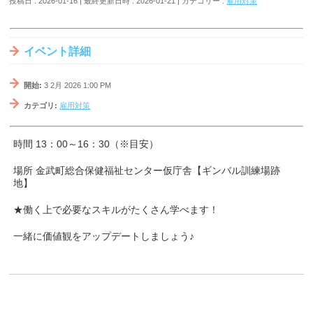
投稿日 : 2026-01-16
最終更新日時 : 2026-01-21
カテゴリー :
雇用対策
イベント詳細
開始:
3 2月 2026 1:00 PM
カテゴリ:
雇用対策
時間 13：00～16：30（※目安）
場所 金武町総合保健福祉センター仮庁舎【ギンバル訓練場跡
地】
★働く上で必要なスキルがたくさん学べます！
一緒に価値観をアップデートしましょう♪