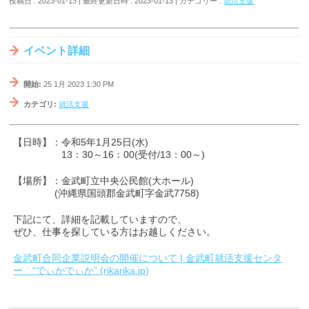
投稿日 : 2023-01-13
最終更新日時 : 2023-01-13
カテゴリー :
就活支援
イベント詳細
開始:
25 1月 2023 1:30 PM
カテゴリ:
就活支援
【日時】：令和5年1月25日(水)
13：30～16：00(受付/13：00～)
【場所】：金武町立中央公民館(大ホール)
(沖縄県国頭郡金武町字金武7758)
下記にて、詳細を記載していますので、
ぜひ、仕事を探している方はお越しください。
金武町合同企業説明会の開催について | 金武町就活支援センタ
ー “でぃかでぃか” (rikarika.jp)