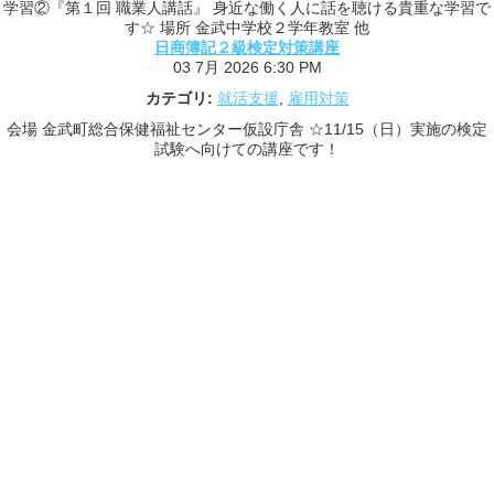
学習②『第１回 職業人講話』 身近な働く人に話を聴ける貴重な学習で
す☆ 場所 金武中学校２学年教室 他
日商簿記２級検定対策講座
03 7月 2026 6:30 PM
カテゴリ:
就活支援
,
雇用対策
会場 金武町総合保健福祉センター仮設庁舎 ☆11/15（日）実施の検定
試験へ向けての講座です！