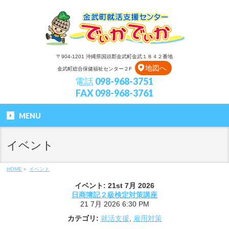
〒904-1201 沖縄県国頭郡金武町金武１８４２番地
地図へ
金武町総合保健福祉センター２F
電話 098-968-3751
FAX 098-968-3761
MENU
イベント
HOME
»
イベント
イベント: 21st 7月 2026
日商簿記２級検定対策講座
21 7月 2026 6:30 PM
カテゴリ:
就活支援
,
雇用対策