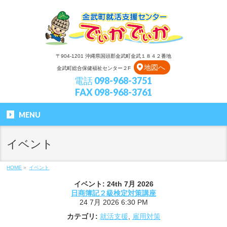
〒904-1201 沖縄県国頭郡金武町金武１８４２番地
地図へ
金武町総合保健福祉センター２F
電話 098-968-3751
FAX 098-968-3761
MENU
イベント
HOME
»
イベント
イベント: 24th 7月 2026
日商簿記２級検定対策講座
24 7月 2026 6:30 PM
カテゴリ:
就活支援
,
雇用対策