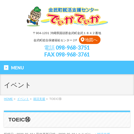
〒904-1201 沖縄県国頭郡金武町金武１８４２番地
地図へ
金武町総合保健福祉センター２F
電話 098-968-3751
FAX 098-968-3761
MENU
イベント
HOME
»
イベント
»
就活支援
»
TOEIC⑭
TOEIC⑭